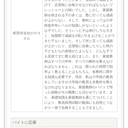
げて、志望校に合格させなければならないプ
レッシャーとの戦いでした。しかし、家庭教
師を頼まれる子の多くは、塾に行っても成績
が上がらない、そして、教科によっては小学
校低学年レベルの知識しかないといったよう
な子でした。そういった子は伸びしろも大き
町田市在住のＨＯ
く、短期間で成績を2倍に引き上げることがで
さん
きた子もいました。そして何と言っても成績
が上がったり、志望校に合格したりした時の
子どもたちの表情がたまらなく、どんな子で
も見捨てずに教え続けました。また、家庭教
師はすべての学年、すべての教科を教えなけ
ればなりません。これは、限られた時間で効
率よく教えることはもちろん。各教科に関す
る知識も必要です。現在、私は小学校の教員
をしていますが小学校の教員も全教科を教え
なければなりません。家庭教師のバイトで培
った経験が今の職業にも活かせています。ま
た、基礎知識を家庭教師を通じてつけたこと
により、教員採用試験の勉強にも自然とつな
がり一発で合格することもできました。
バイトに応募