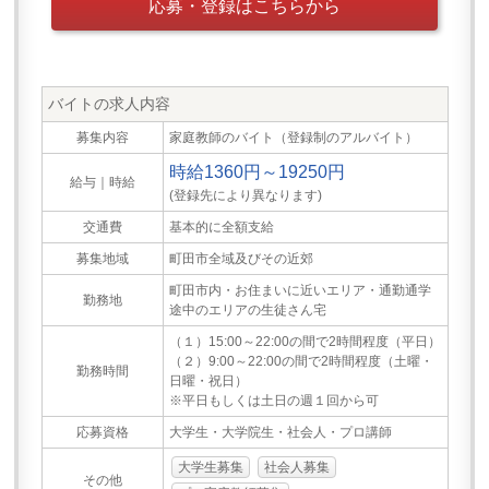
応募・登録はこちらから
バイトの求人内容
募集内容
家庭教師のバイト（登録制のアルバイト）
時給1360円～19250円
給与｜時給
(登録先により異なります)
交通費
基本的に全額支給
募集地域
町田市全域及びその近郊
町田市内・お住まいに近いエリア・通勤通学
勤務地
途中のエリアの生徒さん宅
（１）15:00～22:00の間で2時間程度（平日）
（２）9:00～22:00の間で2時間程度（土曜・
勤務時間
日曜・祝日）
※平日もしくは土日の週１回から可
応募資格
大学生・大学院生・社会人・プロ講師
大学生募集
社会人募集
その他